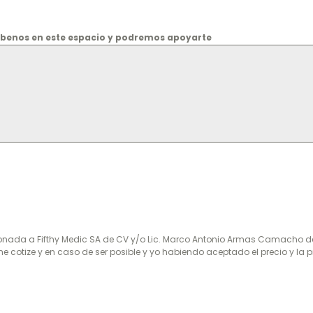
ríbenos en este espacio y podremos apoyarte
ionada a Fifthy Medic SA de CV y/o Lic. Marco Antonio Armas Camacho de
cotize y en caso de ser posible y yo habiendo aceptado el precio y la p