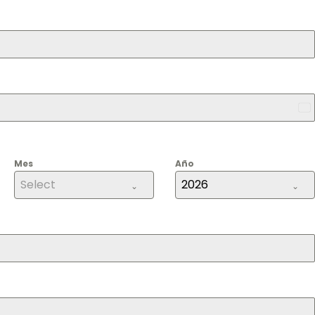
Me
+5
Mes
Año
Select
2026